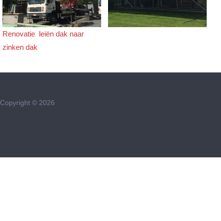
​Renovatie leiën dak naar
zinken dak
Copyright © 2026